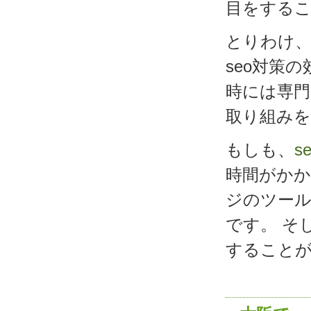
目をする
とりわけ
seo対策
時には専門
取り組み
もしも、
s
時間がか
ジのツー
です。 そ
すること