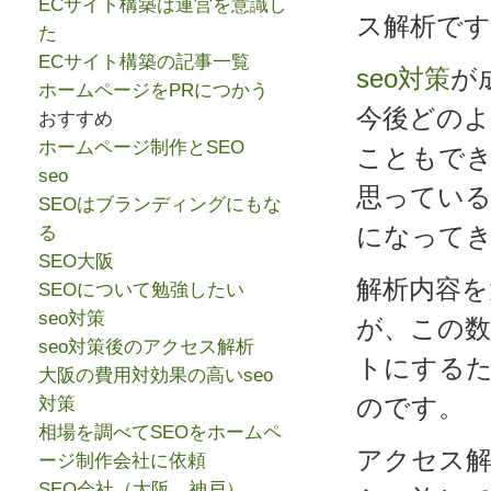
ECサイト構築は運営を意識し
ス解析です
た
ECサイト構築の記事一覧
seo対策
が
ホームページをPRにつかう
今後どの
おすすめ
ホームページ制作とSEO
こともで
seo
思っている
SEOはブランディングにもな
になって
る
SEO大阪
解析内容を
SEOについて勉強したい
seo対策
が、この
seo対策後のアクセス解析
トにする
大阪の費用対効果の高いseo
のです。
対策
相場を調べてSEOをホームペ
アクセス解
ージ制作会社に依頼
SEO会社（大阪、神戸）